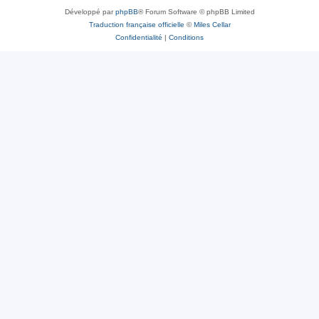
Développé par
phpBB
® Forum Software © phpBB Limited
Traduction française officielle
©
Miles Cellar
Confidentialité
|
Conditions