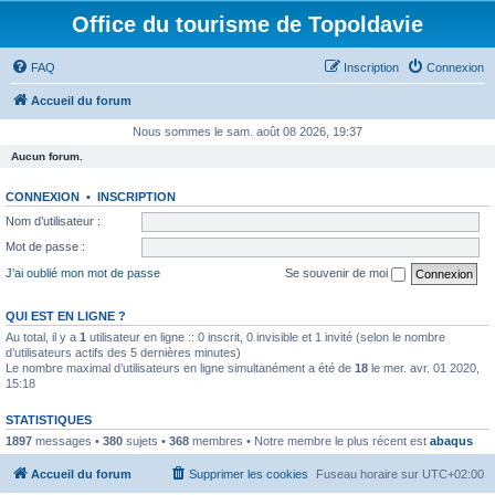
Office du tourisme de Topoldavie
FAQ
Inscription
Connexion
Accueil du forum
Nous sommes le sam. août 08 2026, 19:37
Aucun forum.
CONNEXION
•
INSCRIPTION
Nom d’utilisateur :
Mot de passe :
J’ai oublié mon mot de passe
Se souvenir de moi
QUI EST EN LIGNE ?
Au total, il y a
1
utilisateur en ligne :: 0 inscrit, 0 invisible et 1 invité (selon le nombre
d’utilisateurs actifs des 5 dernières minutes)
Le nombre maximal d’utilisateurs en ligne simultanément a été de
18
le mer. avr. 01 2020,
15:18
STATISTIQUES
1897
messages •
380
sujets •
368
membres • Notre membre le plus récent est
abaqus
Accueil du forum
Supprimer les cookies
Fuseau horaire sur
UTC+02:00