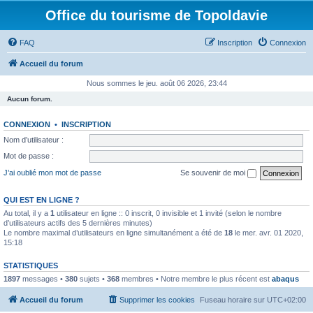
Office du tourisme de Topoldavie
FAQ
Inscription
Connexion
Accueil du forum
Nous sommes le jeu. août 06 2026, 23:44
Aucun forum.
CONNEXION
•
INSCRIPTION
Nom d’utilisateur :
Mot de passe :
J’ai oublié mon mot de passe
Se souvenir de moi
QUI EST EN LIGNE ?
Au total, il y a
1
utilisateur en ligne :: 0 inscrit, 0 invisible et 1 invité (selon le nombre
d’utilisateurs actifs des 5 dernières minutes)
Le nombre maximal d’utilisateurs en ligne simultanément a été de
18
le mer. avr. 01 2020,
15:18
STATISTIQUES
1897
messages •
380
sujets •
368
membres • Notre membre le plus récent est
abaqus
Accueil du forum
Supprimer les cookies
Fuseau horaire sur
UTC+02:00