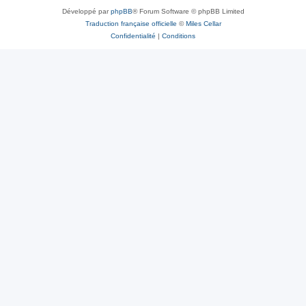
Développé par
phpBB
® Forum Software © phpBB Limited
Traduction française officielle
©
Miles Cellar
Confidentialité
|
Conditions