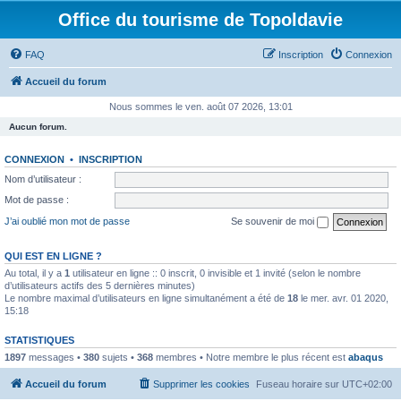
Office du tourisme de Topoldavie
FAQ
Inscription
Connexion
Accueil du forum
Nous sommes le ven. août 07 2026, 13:01
Aucun forum.
CONNEXION
•
INSCRIPTION
Nom d’utilisateur :
Mot de passe :
J’ai oublié mon mot de passe
Se souvenir de moi
QUI EST EN LIGNE ?
Au total, il y a
1
utilisateur en ligne :: 0 inscrit, 0 invisible et 1 invité (selon le nombre
d’utilisateurs actifs des 5 dernières minutes)
Le nombre maximal d’utilisateurs en ligne simultanément a été de
18
le mer. avr. 01 2020,
15:18
STATISTIQUES
1897
messages •
380
sujets •
368
membres • Notre membre le plus récent est
abaqus
Accueil du forum
Supprimer les cookies
Fuseau horaire sur
UTC+02:00