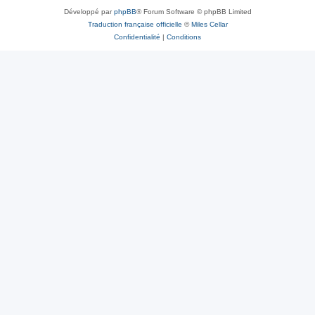
Développé par
phpBB
® Forum Software © phpBB Limited
Traduction française officielle
©
Miles Cellar
Confidentialité
|
Conditions