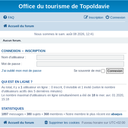
Office du tourisme de Topoldavie
FAQ
Inscription
Connexion
Accueil du forum
Nous sommes le sam. août 08 2026, 12:41
Aucun forum.
CONNEXION
•
INSCRIPTION
Nom d’utilisateur :
Mot de passe :
J’ai oublié mon mot de passe
Se souvenir de moi
QUI EST EN LIGNE ?
Au total, il y a
1
utilisateur en ligne :: 0 inscrit, 0 invisible et 1 invité (selon le nombre
d’utilisateurs actifs des 5 dernières minutes)
Le nombre maximal d’utilisateurs en ligne simultanément a été de
18
le mer. avr. 01 2020,
15:18
STATISTIQUES
1897
messages •
380
sujets •
368
membres • Notre membre le plus récent est
abaqus
Accueil du forum
Supprimer les cookies
Fuseau horaire sur
UTC+02:00