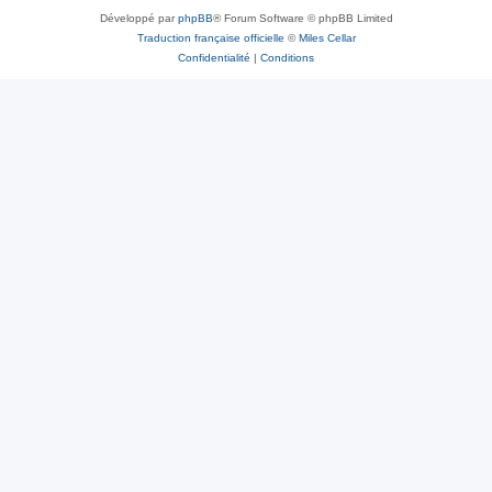
Développé par
phpBB
® Forum Software © phpBB Limited
Traduction française officielle
©
Miles Cellar
Confidentialité
|
Conditions