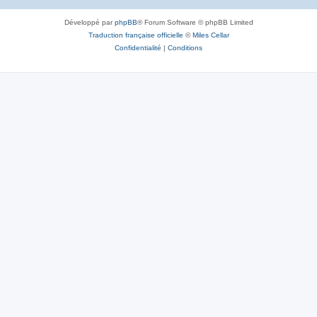
Développé par
phpBB
® Forum Software © phpBB Limited
Traduction française officielle
©
Miles Cellar
Confidentialité
|
Conditions