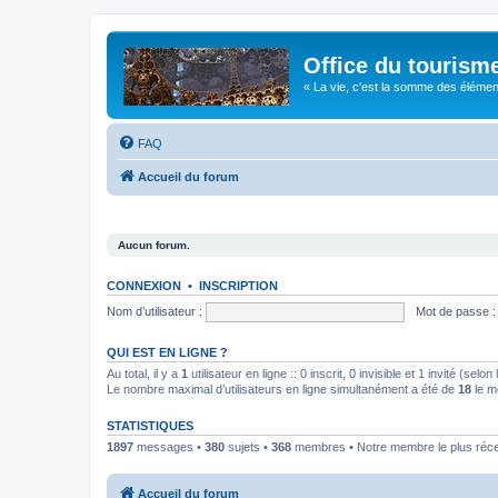
Office du tourism
« La vie, c'est la somme des éléments 
FAQ
Accueil du forum
Aucun forum.
CONNEXION
•
INSCRIPTION
Nom d’utilisateur :
Mot de passe :
QUI EST EN LIGNE ?
Au total, il y a
1
utilisateur en ligne :: 0 inscrit, 0 invisible et 1 invité (se
Le nombre maximal d’utilisateurs en ligne simultanément a été de
18
le m
STATISTIQUES
1897
messages •
380
sujets •
368
membres • Notre membre le plus réc
Accueil du forum