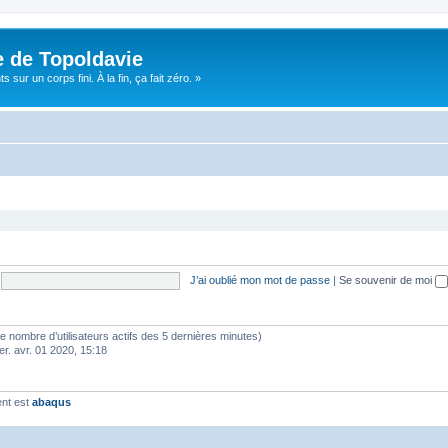
e de Topoldavie
sur un corps fini. À la fin, ça fait zéro. »
J’ai oublié mon mot de passe
|
Se souvenir de moi
lon le nombre d’utilisateurs actifs des 5 dernières minutes)
er. avr. 01 2020, 15:18
ent est
abaqus