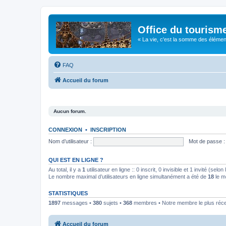
Office du tourism
« La vie, c'est la somme des éléments 
FAQ
Accueil du forum
Aucun forum.
CONNEXION
•
INSCRIPTION
Nom d’utilisateur :
Mot de passe :
QUI EST EN LIGNE ?
Au total, il y a
1
utilisateur en ligne :: 0 inscrit, 0 invisible et 1 invité (se
Le nombre maximal d’utilisateurs en ligne simultanément a été de
18
le m
STATISTIQUES
1897
messages •
380
sujets •
368
membres • Notre membre le plus réc
Accueil du forum