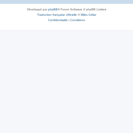
Développé par
phpBB
® Forum Software © phpBB Limited
Traduction française officielle
©
Miles Cellar
Confidentialité
|
Conditions