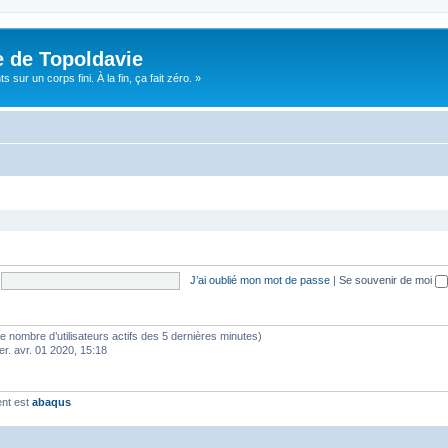
e de Topoldavie
sur un corps fini. À la fin, ça fait zéro. »
J’ai oublié mon mot de passe
|
Se souvenir de moi
lon le nombre d’utilisateurs actifs des 5 dernières minutes)
er. avr. 01 2020, 15:18
ent est
abaqus