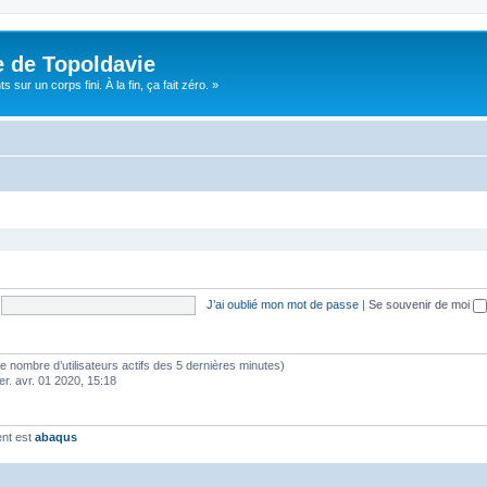
e de Topoldavie
sur un corps fini. À la fin, ça fait zéro. »
J’ai oublié mon mot de passe
|
Se souvenir de moi
lon le nombre d’utilisateurs actifs des 5 dernières minutes)
er. avr. 01 2020, 15:18
ent est
abaqus