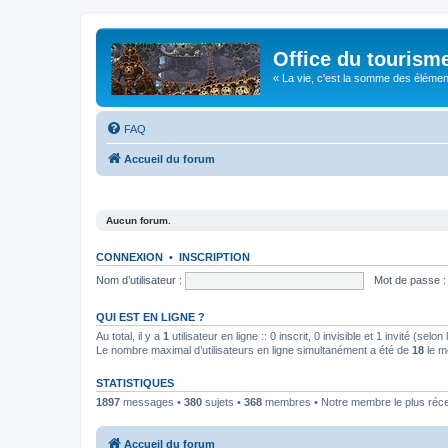
Office du tourism
« La vie, c'est la somme des éléments 
FAQ
Accueil du forum
Aucun forum.
CONNEXION
•
INSCRIPTION
Nom d’utilisateur :
Mot de passe :
QUI EST EN LIGNE ?
Au total, il y a
1
utilisateur en ligne :: 0 inscrit, 0 invisible et 1 invité (se
Le nombre maximal d’utilisateurs en ligne simultanément a été de
18
le m
STATISTIQUES
1897
messages •
380
sujets •
368
membres • Notre membre le plus réc
Accueil du forum