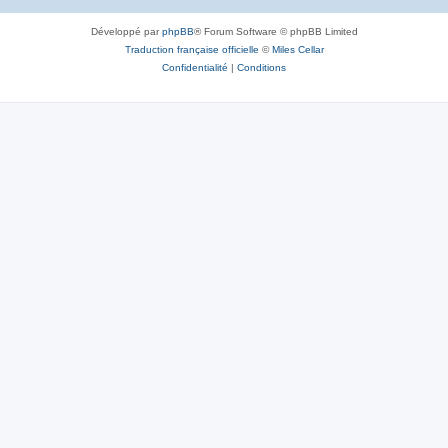
Développé par
phpBB
® Forum Software © phpBB Limited
Traduction française officielle
©
Miles Cellar
Confidentialité
|
Conditions