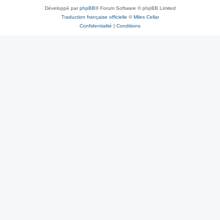
Développé par
phpBB
® Forum Software © phpBB Limited
Traduction française officielle
©
Miles Cellar
Confidentialité
|
Conditions