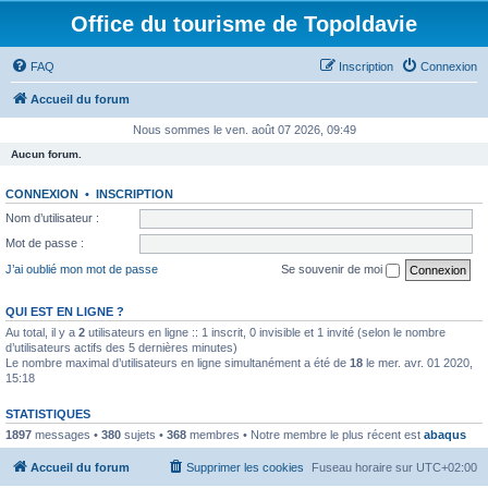
Office du tourisme de Topoldavie
FAQ
Inscription
Connexion
Accueil du forum
Nous sommes le ven. août 07 2026, 09:49
Aucun forum.
CONNEXION
•
INSCRIPTION
Nom d’utilisateur :
Mot de passe :
J’ai oublié mon mot de passe
Se souvenir de moi
QUI EST EN LIGNE ?
Au total, il y a
2
utilisateurs en ligne :: 1 inscrit, 0 invisible et 1 invité (selon le nombre
d’utilisateurs actifs des 5 dernières minutes)
Le nombre maximal d’utilisateurs en ligne simultanément a été de
18
le mer. avr. 01 2020,
15:18
STATISTIQUES
1897
messages •
380
sujets •
368
membres • Notre membre le plus récent est
abaqus
Accueil du forum
Supprimer les cookies
Fuseau horaire sur
UTC+02:00