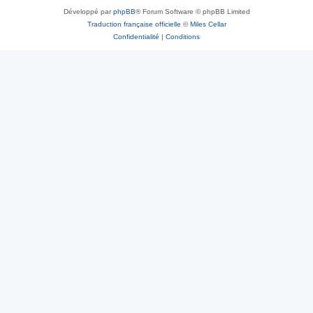
Développé par
phpBB
® Forum Software © phpBB Limited
Traduction française officielle
©
Miles Cellar
Confidentialité
|
Conditions