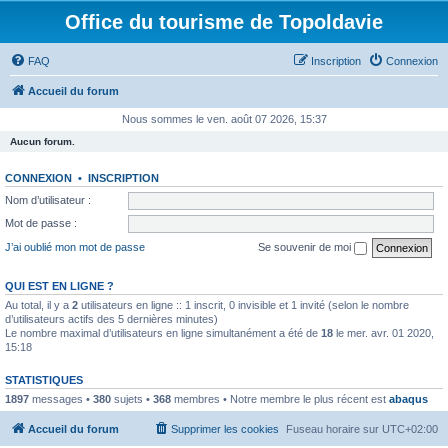
Office du tourisme de Topoldavie
FAQ
Inscription
Connexion
Accueil du forum
Nous sommes le ven. août 07 2026, 15:37
Aucun forum.
CONNEXION
•
INSCRIPTION
Nom d’utilisateur :
Mot de passe :
J’ai oublié mon mot de passe
Se souvenir de moi
QUI EST EN LIGNE ?
Au total, il y a
2
utilisateurs en ligne :: 1 inscrit, 0 invisible et 1 invité (selon le nombre
d’utilisateurs actifs des 5 dernières minutes)
Le nombre maximal d’utilisateurs en ligne simultanément a été de
18
le mer. avr. 01 2020,
15:18
STATISTIQUES
1897
messages •
380
sujets •
368
membres • Notre membre le plus récent est
abaqus
Accueil du forum
Supprimer les cookies
Fuseau horaire sur
UTC+02:00