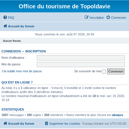
Office du tourisme de Topoldavie
FAQ
Inscription
Connexion
Accueil du forum
Nous sommes le ven. août 07 2026, 20:45
Aucun forum.
CONNEXION
•
INSCRIPTION
Nom d’utilisateur :
Mot de passe :
J’ai oublié mon mot de passe
Se souvenir de moi
QUI EST EN LIGNE ?
Au total, il y a
1
utilisateur en ligne :: 0 inscrit, 0 invisible et 1 invité (selon le nombre
d’utilisateurs actifs des 5 dernières minutes)
Le nombre maximal d’utilisateurs en ligne simultanément a été de
18
le mer. avr. 01 2020,
15:18
STATISTIQUES
1897
messages •
380
sujets •
368
membres • Notre membre le plus récent est
abaqus
Accueil du forum
Supprimer les cookies
Fuseau horaire sur
UTC+02:00