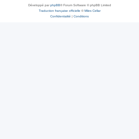
Développé par
phpBB
® Forum Software © phpBB Limited
Traduction française officielle
©
Miles Cellar
Confidentialité
|
Conditions