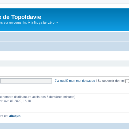
e de Topoldavie
sur un corps fini. À la fin, ça fait zéro. »
J’ai oublié mon mot de passe
|
Se souvenir de moi
lon le nombre d’utilisateurs actifs des 5 dernières minutes)
er. avr. 01 2020, 15:18
ent est
abaqus