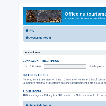
Office du tourism
« La vie, c'est la somme des éléments 
FAQ
Accueil du forum
Aucun forum.
CONNEXION
•
INSCRIPTION
Nom d’utilisateur :
Mot de passe :
QUI EST EN LIGNE ?
Au total, il y a
1
utilisateur en ligne :: 0 inscrit, 0 invisible et 1 invité (se
Le nombre maximal d’utilisateurs en ligne simultanément a été de
18
le m
STATISTIQUES
1897
messages •
380
sujets •
368
membres • Notre membre le plus réc
Accueil du forum