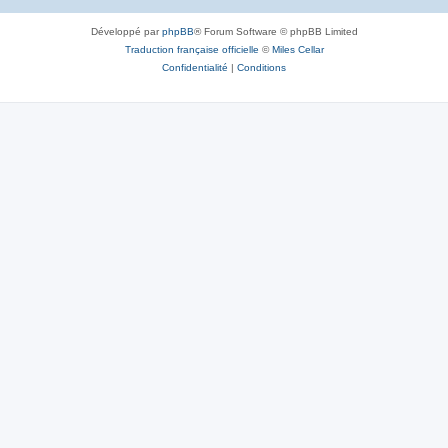
Développé par
phpBB
® Forum Software © phpBB Limited
Traduction française officielle
©
Miles Cellar
Confidentialité
|
Conditions