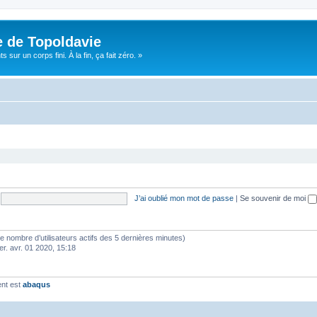
e de Topoldavie
sur un corps fini. À la fin, ça fait zéro. »
J’ai oublié mon mot de passe
|
Se souvenir de moi
lon le nombre d’utilisateurs actifs des 5 dernières minutes)
er. avr. 01 2020, 15:18
ent est
abaqus