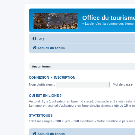
Office du tourism
« La vie, c'est la somme des éléments 
FAQ
Accueil du forum
Aucun forum.
CONNEXION
•
INSCRIPTION
Nom d’utilisateur :
Mot de passe :
QUI EST EN LIGNE ?
Au total, il y a
1
utilisateur en ligne :: 0 inscrit, 0 invisible et 1 invité (se
Le nombre maximal d’utilisateurs en ligne simultanément a été de
18
le m
STATISTIQUES
1897
messages •
380
sujets •
368
membres • Notre membre le plus réc
Accueil du forum