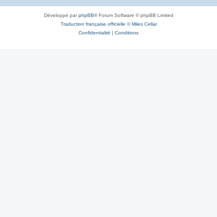
Développé par
phpBB
® Forum Software © phpBB Limited
Traduction française officielle
©
Miles Cellar
Confidentialité
|
Conditions