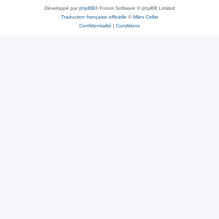
Développé par
phpBB
® Forum Software © phpBB Limited
Traduction française officielle
©
Miles Cellar
Confidentialité
|
Conditions