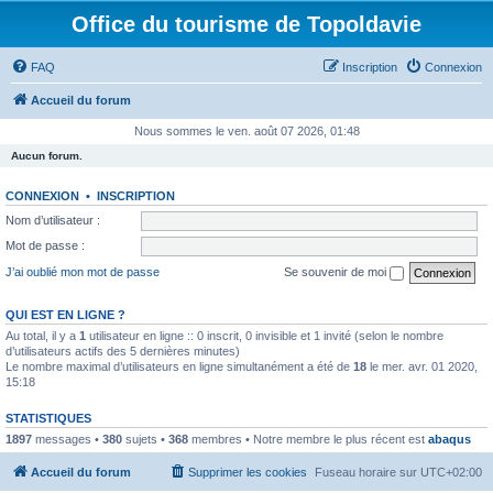
Office du tourisme de Topoldavie
FAQ
Inscription
Connexion
Accueil du forum
Nous sommes le ven. août 07 2026, 01:48
Aucun forum.
CONNEXION
•
INSCRIPTION
Nom d’utilisateur :
Mot de passe :
J’ai oublié mon mot de passe
Se souvenir de moi
QUI EST EN LIGNE ?
Au total, il y a
1
utilisateur en ligne :: 0 inscrit, 0 invisible et 1 invité (selon le nombre
d’utilisateurs actifs des 5 dernières minutes)
Le nombre maximal d’utilisateurs en ligne simultanément a été de
18
le mer. avr. 01 2020,
15:18
STATISTIQUES
1897
messages •
380
sujets •
368
membres • Notre membre le plus récent est
abaqus
Accueil du forum
Supprimer les cookies
Fuseau horaire sur
UTC+02:00