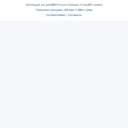
Développé par
phpBB
® Forum Software © phpBB Limited
Traduction française officielle
©
Miles Cellar
Confidentialité
|
Conditions