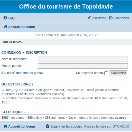
Office du tourisme de Topoldavie
FAQ
Inscription
Connexion
Accueil du forum
Nous sommes le sam. août 08 2026, 18:12
Aucun forum.
CONNEXION
•
INSCRIPTION
Nom d’utilisateur :
Mot de passe :
J’ai oublié mon mot de passe
Se souvenir de moi
QUI EST EN LIGNE ?
Au total, il y a
1
utilisateur en ligne :: 0 inscrit, 0 invisible et 1 invité (selon le nombre
d’utilisateurs actifs des 5 dernières minutes)
Le nombre maximal d’utilisateurs en ligne simultanément a été de
18
le mer. avr. 01 2020,
15:18
STATISTIQUES
1897
messages •
380
sujets •
368
membres • Notre membre le plus récent est
abaqus
Accueil du forum
Supprimer les cookies
Fuseau horaire sur
UTC+02:00