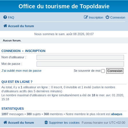
Office du tourisme de Topoldavie
FAQ
Inscription
Connexion
Accueil du forum
Nous sommes le sam. août 08 2026, 00:07
Aucun forum.
CONNEXION
•
INSCRIPTION
Nom d’utilisateur :
Mot de passe :
J’ai oublié mon mot de passe
Se souvenir de moi
QUI EST EN LIGNE ?
Au total, il y a
1
utilisateur en ligne :: 0 inscrit, 0 invisible et 1 invité (selon le nombre
d’utilisateurs actifs des 5 dernières minutes)
Le nombre maximal d’utilisateurs en ligne simultanément a été de
18
le mer. avr. 01 2020,
15:18
STATISTIQUES
1897
messages •
380
sujets •
368
membres • Notre membre le plus récent est
abaqus
Accueil du forum
Supprimer les cookies
Fuseau horaire sur
UTC+02:00