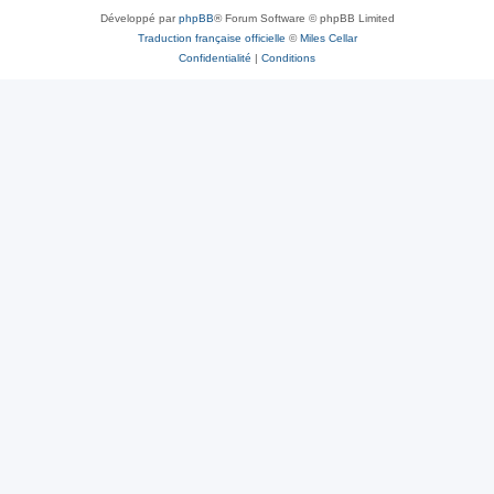
Développé par
phpBB
® Forum Software © phpBB Limited
Traduction française officielle
©
Miles Cellar
Confidentialité
|
Conditions