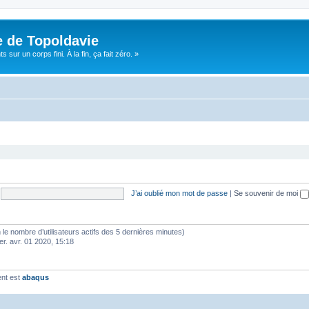
e de Topoldavie
sur un corps fini. À la fin, ça fait zéro. »
J’ai oublié mon mot de passe
|
Se souvenir de moi
elon le nombre d’utilisateurs actifs des 5 dernières minutes)
er. avr. 01 2020, 15:18
ent est
abaqus