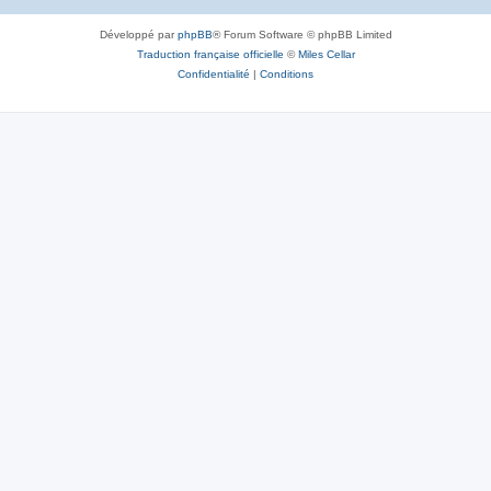
Développé par
phpBB
® Forum Software © phpBB Limited
Traduction française officielle
©
Miles Cellar
Confidentialité
|
Conditions