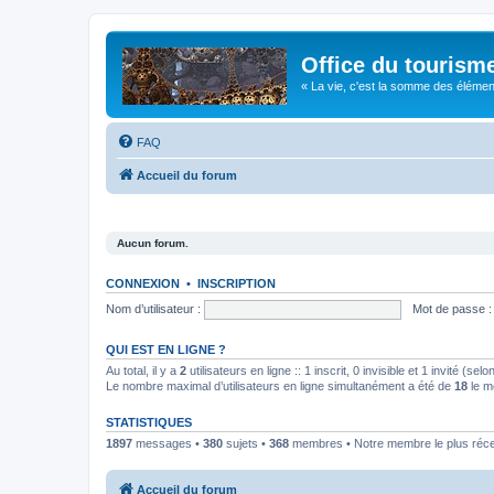
Office du tourism
« La vie, c'est la somme des éléments 
FAQ
Accueil du forum
Aucun forum.
CONNEXION
•
INSCRIPTION
Nom d’utilisateur :
Mot de passe :
QUI EST EN LIGNE ?
Au total, il y a
2
utilisateurs en ligne :: 1 inscrit, 0 invisible et 1 invité (s
Le nombre maximal d’utilisateurs en ligne simultanément a été de
18
le m
STATISTIQUES
1897
messages •
380
sujets •
368
membres • Notre membre le plus réc
Accueil du forum