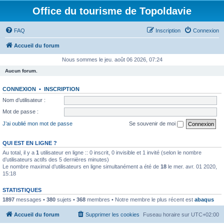
Office du tourisme de Topoldavie
FAQ
Inscription
Connexion
Accueil du forum
Nous sommes le jeu. août 06 2026, 07:24
Aucun forum.
CONNEXION
•
INSCRIPTION
Nom d’utilisateur :
Mot de passe :
J’ai oublié mon mot de passe
Se souvenir de moi
QUI EST EN LIGNE ?
Au total, il y a
1
utilisateur en ligne :: 0 inscrit, 0 invisible et 1 invité (selon le nombre
d’utilisateurs actifs des 5 dernières minutes)
Le nombre maximal d’utilisateurs en ligne simultanément a été de
18
le mer. avr. 01 2020,
15:18
STATISTIQUES
1897
messages •
380
sujets •
368
membres • Notre membre le plus récent est
abaqus
Accueil du forum
Supprimer les cookies
Fuseau horaire sur
UTC+02:00