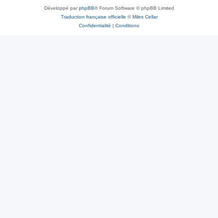
Développé par
phpBB
® Forum Software © phpBB Limited
Traduction française officielle
©
Miles Cellar
Confidentialité
|
Conditions