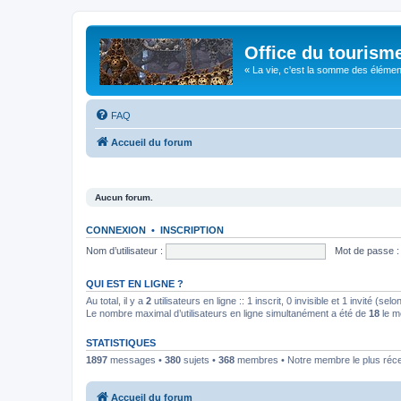
Office du tourism
« La vie, c'est la somme des éléments 
FAQ
Accueil du forum
Aucun forum.
CONNEXION
•
INSCRIPTION
Nom d’utilisateur :
Mot de passe :
QUI EST EN LIGNE ?
Au total, il y a
2
utilisateurs en ligne :: 1 inscrit, 0 invisible et 1 invité (s
Le nombre maximal d’utilisateurs en ligne simultanément a été de
18
le m
STATISTIQUES
1897
messages •
380
sujets •
368
membres • Notre membre le plus réc
Accueil du forum