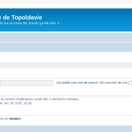
e de Topoldavie
sur un corps fini. À la fin, ça fait zéro. »
J’ai oublié mon mot de passe
|
Se souvenir de moi
elon le nombre d’utilisateurs actifs des 5 dernières minutes)
er. avr. 01 2020, 15:18
ent est
abaqus