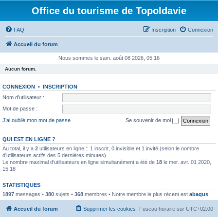
Office du tourisme de Topoldavie
FAQ
Inscription
Connexion
Accueil du forum
Nous sommes le sam. août 08 2026, 05:16
Aucun forum.
CONNEXION
•
INSCRIPTION
Nom d’utilisateur :
Mot de passe :
J’ai oublié mon mot de passe
Se souvenir de moi
QUI EST EN LIGNE ?
Au total, il y a
2
utilisateurs en ligne :: 1 inscrit, 0 invisible et 1 invité (selon le nombre
d’utilisateurs actifs des 5 dernières minutes)
Le nombre maximal d’utilisateurs en ligne simultanément a été de
18
le mer. avr. 01 2020,
15:18
STATISTIQUES
1897
messages •
380
sujets •
368
membres • Notre membre le plus récent est
abaqus
Accueil du forum
Supprimer les cookies
Fuseau horaire sur
UTC+02:00