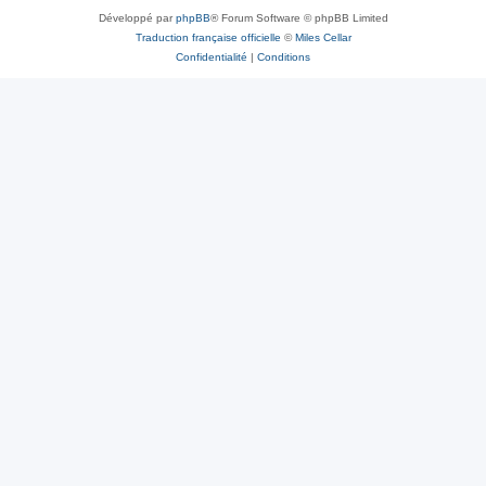
Développé par
phpBB
® Forum Software © phpBB Limited
Traduction française officielle
©
Miles Cellar
Confidentialité
|
Conditions