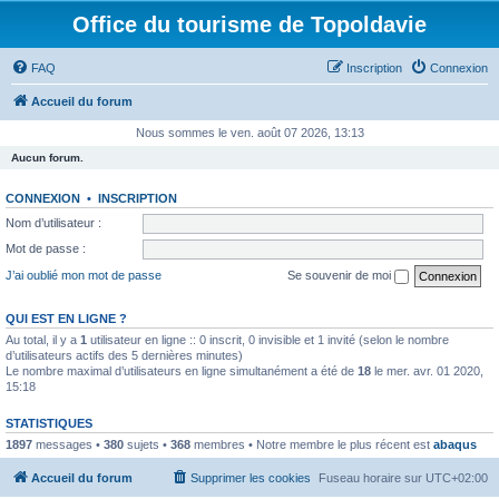
Office du tourisme de Topoldavie
FAQ
Inscription
Connexion
Accueil du forum
Nous sommes le ven. août 07 2026, 13:13
Aucun forum.
CONNEXION
•
INSCRIPTION
Nom d’utilisateur :
Mot de passe :
J’ai oublié mon mot de passe
Se souvenir de moi
QUI EST EN LIGNE ?
Au total, il y a
1
utilisateur en ligne :: 0 inscrit, 0 invisible et 1 invité (selon le nombre
d’utilisateurs actifs des 5 dernières minutes)
Le nombre maximal d’utilisateurs en ligne simultanément a été de
18
le mer. avr. 01 2020,
15:18
STATISTIQUES
1897
messages •
380
sujets •
368
membres • Notre membre le plus récent est
abaqus
Accueil du forum
Supprimer les cookies
Fuseau horaire sur
UTC+02:00