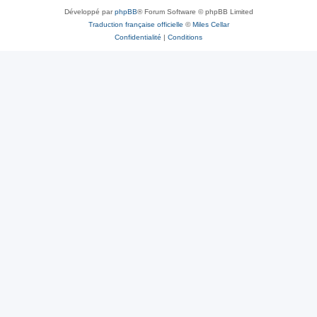
Développé par
phpBB
® Forum Software © phpBB Limited
Traduction française officielle
©
Miles Cellar
Confidentialité
|
Conditions