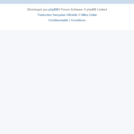
Développé par
phpBB
® Forum Software © phpBB Limited
Traduction française officielle
©
Miles Cellar
Confidentialité
|
Conditions