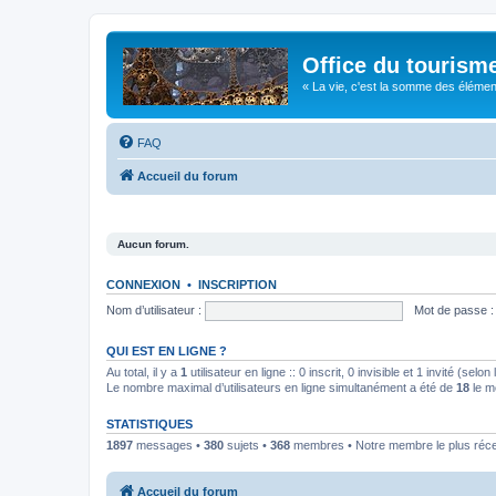
Office du tourism
« La vie, c'est la somme des éléments 
FAQ
Accueil du forum
Aucun forum.
CONNEXION
•
INSCRIPTION
Nom d’utilisateur :
Mot de passe :
QUI EST EN LIGNE ?
Au total, il y a
1
utilisateur en ligne :: 0 inscrit, 0 invisible et 1 invité (se
Le nombre maximal d’utilisateurs en ligne simultanément a été de
18
le m
STATISTIQUES
1897
messages •
380
sujets •
368
membres • Notre membre le plus réc
Accueil du forum