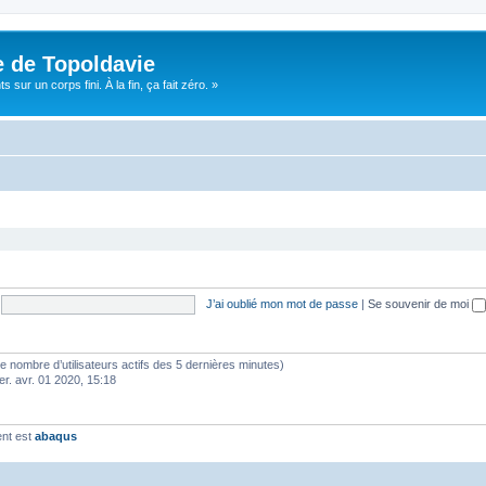
e de Topoldavie
sur un corps fini. À la fin, ça fait zéro. »
J’ai oublié mon mot de passe
|
Se souvenir de moi
lon le nombre d’utilisateurs actifs des 5 dernières minutes)
er. avr. 01 2020, 15:18
ent est
abaqus