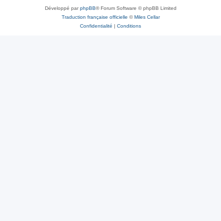
Développé par
phpBB
® Forum Software © phpBB Limited
Traduction française officielle
©
Miles Cellar
Confidentialité
|
Conditions