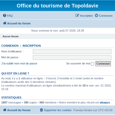
Office du tourisme de Topoldavie
FAQ
Inscription
Connexion
Accueil du forum
Nous sommes le ven. août 07 2026, 18:39
Aucun forum.
CONNEXION
•
INSCRIPTION
Nom d’utilisateur :
Mot de passe :
J’ai oublié mon mot de passe
Se souvenir de moi
QUI EST EN LIGNE ?
Au total, il y a
1
utilisateur en ligne :: 0 inscrit, 0 invisible et 1 invité (selon le nombre
d’utilisateurs actifs des 5 dernières minutes)
Le nombre maximal d’utilisateurs en ligne simultanément a été de
18
le mer. avr. 01 2020,
15:18
STATISTIQUES
1897
messages •
380
sujets •
368
membres • Notre membre le plus récent est
abaqus
Accueil du forum
Supprimer les cookies
Fuseau horaire sur
UTC+02:00