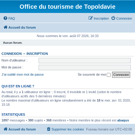
Office du tourisme de Topoldavie
FAQ
Inscription
Connexion
Accueil du forum
Nous sommes le ven. août 07 2026, 16:33
Aucun forum.
CONNEXION
•
INSCRIPTION
Nom d’utilisateur :
Mot de passe :
J’ai oublié mon mot de passe
Se souvenir de moi
QUI EST EN LIGNE ?
Au total, il y a
1
utilisateur en ligne :: 0 inscrit, 0 invisible et 1 invité (selon le nombre
d’utilisateurs actifs des 5 dernières minutes)
Le nombre maximal d’utilisateurs en ligne simultanément a été de
18
le mer. avr. 01 2020,
15:18
STATISTIQUES
1897
messages •
380
sujets •
368
membres • Notre membre le plus récent est
abaqus
Accueil du forum
Supprimer les cookies
Fuseau horaire sur
UTC+02:00