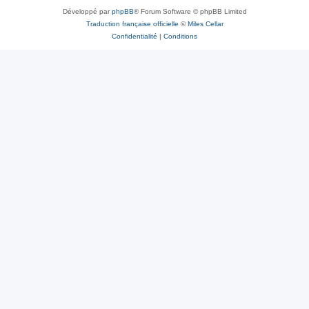
Développé par
phpBB
® Forum Software © phpBB Limited
Traduction française officielle
©
Miles Cellar
Confidentialité
|
Conditions