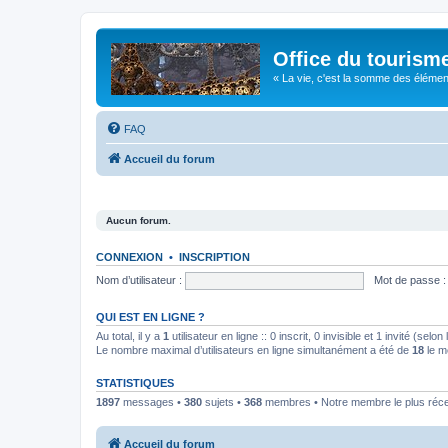
Office du tourism
« La vie, c'est la somme des éléments 
FAQ
Accueil du forum
Aucun forum.
CONNEXION
•
INSCRIPTION
Nom d’utilisateur :
Mot de passe :
QUI EST EN LIGNE ?
Au total, il y a
1
utilisateur en ligne :: 0 inscrit, 0 invisible et 1 invité (se
Le nombre maximal d’utilisateurs en ligne simultanément a été de
18
le m
STATISTIQUES
1897
messages •
380
sujets •
368
membres • Notre membre le plus réc
Accueil du forum