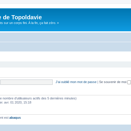
e de Topoldavie
sur un corps fini. À la fin, ça fait zéro. »
J’ai oublié mon mot de passe
|
Se souvenir de moi
lon le nombre d’utilisateurs actifs des 5 dernières minutes)
er. avr. 01 2020, 15:18
ent est
abaqus