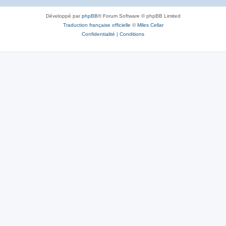
Développé par
phpBB
® Forum Software © phpBB Limited
Traduction française officielle
©
Miles Cellar
Confidentialité
|
Conditions