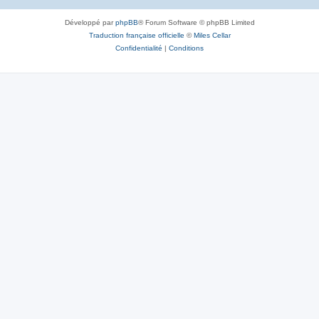
Développé par
phpBB
® Forum Software © phpBB Limited
Traduction française officielle
©
Miles Cellar
Confidentialité
|
Conditions