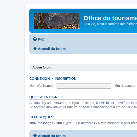
Office du tourism
« La vie, c'est la somme des éléments 
FAQ
Accueil du forum
Aucun forum.
CONNEXION
•
INSCRIPTION
Nom d’utilisateur :
Mot de passe :
QUI EST EN LIGNE ?
Au total, il y a
1
utilisateur en ligne :: 0 inscrit, 0 invisible et 1 invité (se
Le nombre maximal d’utilisateurs en ligne simultanément a été de
18
le m
STATISTIQUES
1897
messages •
380
sujets •
368
membres • Notre membre le plus réc
Accueil du forum