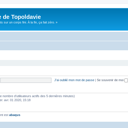
e de Topoldavie
sur un corps fini. À la fin, ça fait zéro. »
J’ai oublié mon mot de passe
|
Se souvenir de moi
lon le nombre d’utilisateurs actifs des 5 dernières minutes)
er. avr. 01 2020, 15:18
ent est
abaqus