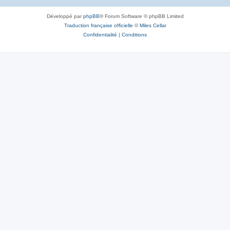
Développé par
phpBB
® Forum Software © phpBB Limited
Traduction française officielle
©
Miles Cellar
Confidentialité
|
Conditions