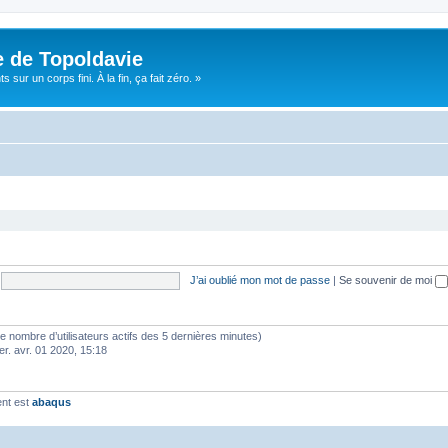
e de Topoldavie
sur un corps fini. À la fin, ça fait zéro. »
J’ai oublié mon mot de passe
|
Se souvenir de moi
lon le nombre d’utilisateurs actifs des 5 dernières minutes)
er. avr. 01 2020, 15:18
ent est
abaqus