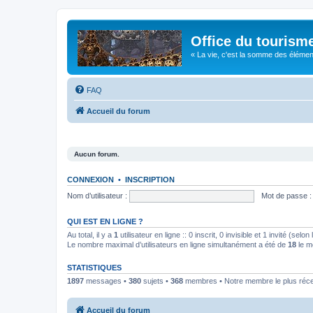
Office du tourism
« La vie, c'est la somme des éléments 
FAQ
Accueil du forum
Aucun forum.
CONNEXION
•
INSCRIPTION
Nom d’utilisateur :
Mot de passe :
QUI EST EN LIGNE ?
Au total, il y a
1
utilisateur en ligne :: 0 inscrit, 0 invisible et 1 invité (se
Le nombre maximal d’utilisateurs en ligne simultanément a été de
18
le m
STATISTIQUES
1897
messages •
380
sujets •
368
membres • Notre membre le plus réc
Accueil du forum