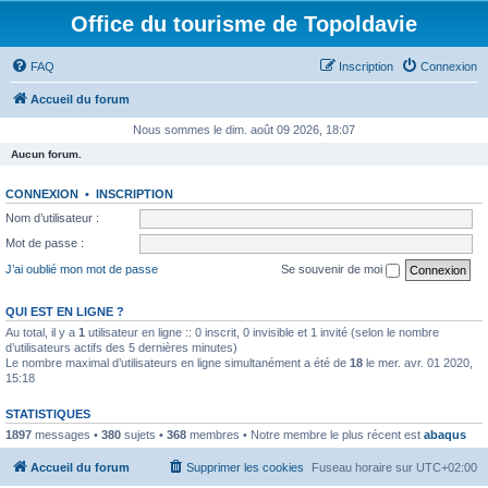
Office du tourisme de Topoldavie
FAQ
Inscription
Connexion
Accueil du forum
Nous sommes le dim. août 09 2026, 18:07
Aucun forum.
CONNEXION
•
INSCRIPTION
Nom d’utilisateur :
Mot de passe :
J’ai oublié mon mot de passe
Se souvenir de moi
QUI EST EN LIGNE ?
Au total, il y a
1
utilisateur en ligne :: 0 inscrit, 0 invisible et 1 invité (selon le nombre
d’utilisateurs actifs des 5 dernières minutes)
Le nombre maximal d’utilisateurs en ligne simultanément a été de
18
le mer. avr. 01 2020,
15:18
STATISTIQUES
1897
messages •
380
sujets •
368
membres • Notre membre le plus récent est
abaqus
Accueil du forum
Supprimer les cookies
Fuseau horaire sur
UTC+02:00