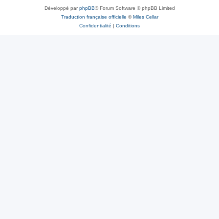
Développé par
phpBB
® Forum Software © phpBB Limited
Traduction française officielle
©
Miles Cellar
Confidentialité
|
Conditions