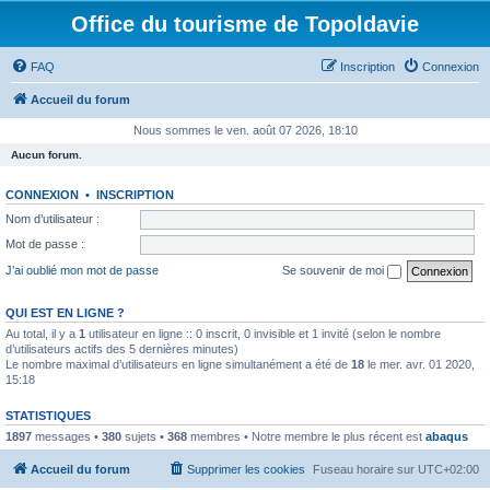
Office du tourisme de Topoldavie
FAQ
Inscription
Connexion
Accueil du forum
Nous sommes le ven. août 07 2026, 18:10
Aucun forum.
CONNEXION
•
INSCRIPTION
Nom d’utilisateur :
Mot de passe :
J’ai oublié mon mot de passe
Se souvenir de moi
QUI EST EN LIGNE ?
Au total, il y a
1
utilisateur en ligne :: 0 inscrit, 0 invisible et 1 invité (selon le nombre
d’utilisateurs actifs des 5 dernières minutes)
Le nombre maximal d’utilisateurs en ligne simultanément a été de
18
le mer. avr. 01 2020,
15:18
STATISTIQUES
1897
messages •
380
sujets •
368
membres • Notre membre le plus récent est
abaqus
Accueil du forum
Supprimer les cookies
Fuseau horaire sur
UTC+02:00