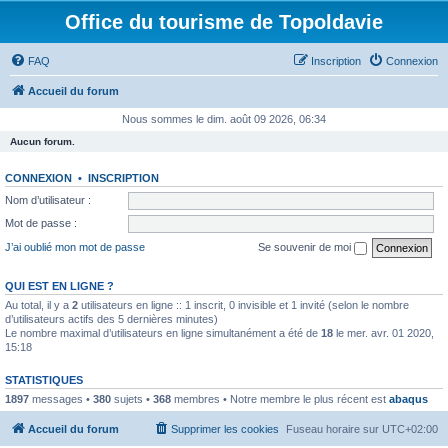
Office du tourisme de Topoldavie
FAQ
Inscription
Connexion
Accueil du forum
Nous sommes le dim. août 09 2026, 06:34
Aucun forum.
CONNEXION
•
INSCRIPTION
Nom d’utilisateur :
Mot de passe :
J’ai oublié mon mot de passe
Se souvenir de moi
QUI EST EN LIGNE ?
Au total, il y a
2
utilisateurs en ligne :: 1 inscrit, 0 invisible et 1 invité (selon le nombre
d’utilisateurs actifs des 5 dernières minutes)
Le nombre maximal d’utilisateurs en ligne simultanément a été de
18
le mer. avr. 01 2020,
15:18
STATISTIQUES
1897
messages •
380
sujets •
368
membres • Notre membre le plus récent est
abaqus
Accueil du forum
Supprimer les cookies
Fuseau horaire sur
UTC+02:00