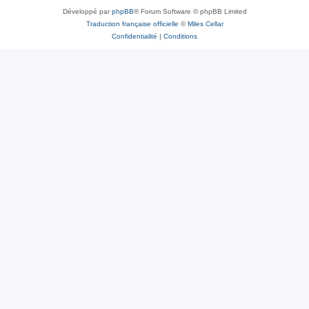
Développé par
phpBB
® Forum Software © phpBB Limited
Traduction française officielle
©
Miles Cellar
Confidentialité
|
Conditions