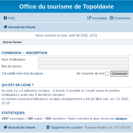
Office du tourisme de Topoldavie
FAQ
Inscription
Connexion
Accueil du forum
Nous sommes le sam. août 08 2026, 19:31
Aucun forum.
CONNEXION
•
INSCRIPTION
Nom d’utilisateur :
Mot de passe :
J’ai oublié mon mot de passe
Se souvenir de moi
QUI EST EN LIGNE ?
Au total, il y a
1
utilisateur en ligne :: 0 inscrit, 0 invisible et 1 invité (selon le nombre
d’utilisateurs actifs des 5 dernières minutes)
Le nombre maximal d’utilisateurs en ligne simultanément a été de
18
le mer. avr. 01 2020,
15:18
STATISTIQUES
1897
messages •
380
sujets •
368
membres • Notre membre le plus récent est
abaqus
Accueil du forum
Supprimer les cookies
Fuseau horaire sur
UTC+02:00