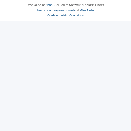
Développé par
phpBB
® Forum Software © phpBB Limited
Traduction française officielle
©
Miles Cellar
Confidentialité
|
Conditions