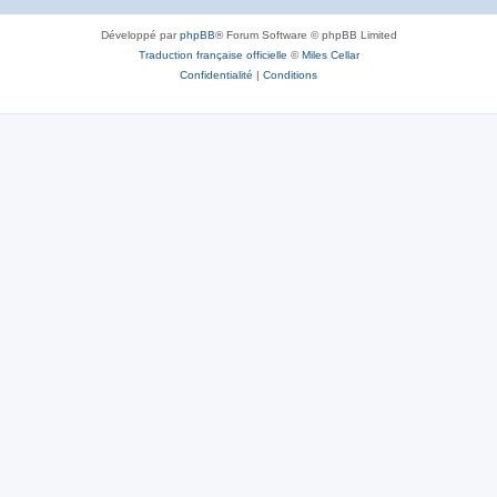
Développé par
phpBB
® Forum Software © phpBB Limited
Traduction française officielle
©
Miles Cellar
Confidentialité
|
Conditions