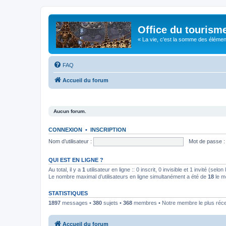
Office du tourism
« La vie, c'est la somme des éléments 
FAQ
Accueil du forum
Aucun forum.
CONNEXION
•
INSCRIPTION
Nom d’utilisateur :
Mot de passe :
QUI EST EN LIGNE ?
Au total, il y a
1
utilisateur en ligne :: 0 inscrit, 0 invisible et 1 invité (se
Le nombre maximal d’utilisateurs en ligne simultanément a été de
18
le m
STATISTIQUES
1897
messages •
380
sujets •
368
membres • Notre membre le plus réc
Accueil du forum