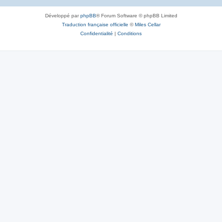
Développé par
phpBB
® Forum Software © phpBB Limited
Traduction française officielle
©
Miles Cellar
Confidentialité
|
Conditions