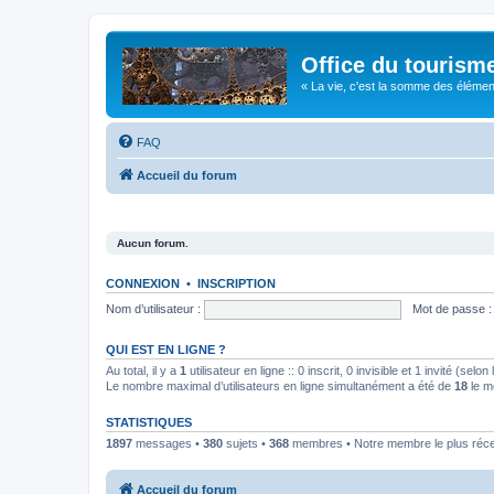
Office du tourism
« La vie, c'est la somme des éléments 
FAQ
Accueil du forum
Aucun forum.
CONNEXION
•
INSCRIPTION
Nom d’utilisateur :
Mot de passe :
QUI EST EN LIGNE ?
Au total, il y a
1
utilisateur en ligne :: 0 inscrit, 0 invisible et 1 invité (se
Le nombre maximal d’utilisateurs en ligne simultanément a été de
18
le m
STATISTIQUES
1897
messages •
380
sujets •
368
membres • Notre membre le plus réc
Accueil du forum