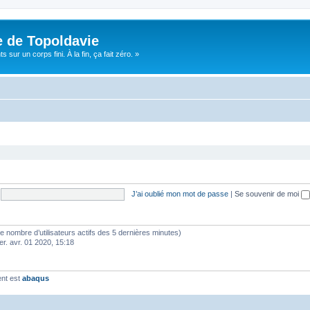
e de Topoldavie
sur un corps fini. À la fin, ça fait zéro. »
J’ai oublié mon mot de passe
|
Se souvenir de moi
lon le nombre d’utilisateurs actifs des 5 dernières minutes)
er. avr. 01 2020, 15:18
ent est
abaqus