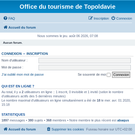
Office du tourisme de Topoldavie
FAQ
Inscription
Connexion
Accueil du forum
Nous sommes le jeu. août 06 2026, 07:08
Aucun forum.
CONNEXION
•
INSCRIPTION
Nom d’utilisateur :
Mot de passe :
J’ai oublié mon mot de passe
Se souvenir de moi
QUI EST EN LIGNE ?
Au total, il y a
2
utilisateurs en ligne :: 1 inscrit, 0 invisible et 1 invité (selon le nombre
d’utilisateurs actifs des 5 dernières minutes)
Le nombre maximal d’utilisateurs en ligne simultanément a été de
18
le mer. avr. 01 2020,
15:18
STATISTIQUES
1897
messages •
380
sujets •
368
membres • Notre membre le plus récent est
abaqus
Accueil du forum
Supprimer les cookies
Fuseau horaire sur
UTC+02:00