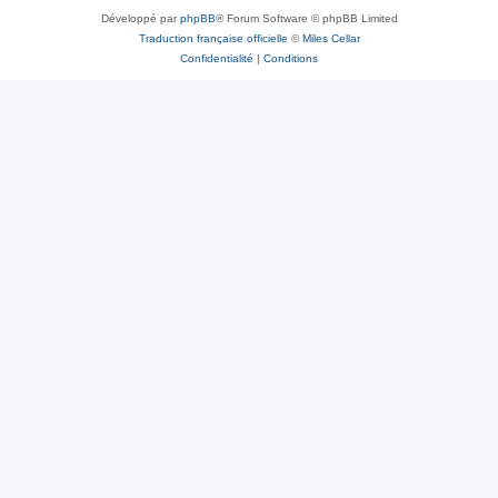
Développé par
phpBB
® Forum Software © phpBB Limited
Traduction française officielle
©
Miles Cellar
Confidentialité
|
Conditions