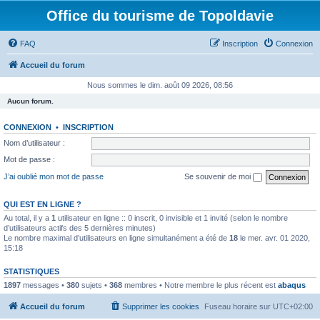
Office du tourisme de Topoldavie
FAQ
Inscription
Connexion
Accueil du forum
Nous sommes le dim. août 09 2026, 08:56
Aucun forum.
CONNEXION
•
INSCRIPTION
Nom d’utilisateur :
Mot de passe :
J’ai oublié mon mot de passe
Se souvenir de moi
QUI EST EN LIGNE ?
Au total, il y a
1
utilisateur en ligne :: 0 inscrit, 0 invisible et 1 invité (selon le nombre
d’utilisateurs actifs des 5 dernières minutes)
Le nombre maximal d’utilisateurs en ligne simultanément a été de
18
le mer. avr. 01 2020,
15:18
STATISTIQUES
1897
messages •
380
sujets •
368
membres • Notre membre le plus récent est
abaqus
Accueil du forum
Supprimer les cookies
Fuseau horaire sur
UTC+02:00