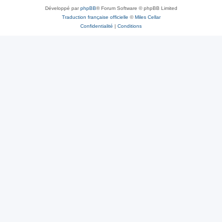
Développé par
phpBB
® Forum Software © phpBB Limited
Traduction française officielle
©
Miles Cellar
Confidentialité
|
Conditions