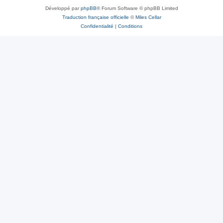
Développé par
phpBB
® Forum Software © phpBB Limited
Traduction française officielle
©
Miles Cellar
Confidentialité
|
Conditions