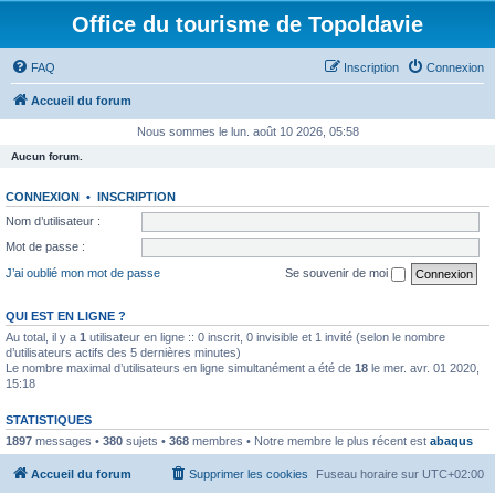
Office du tourisme de Topoldavie
FAQ
Inscription
Connexion
Accueil du forum
Nous sommes le lun. août 10 2026, 05:58
Aucun forum.
CONNEXION
•
INSCRIPTION
Nom d’utilisateur :
Mot de passe :
J’ai oublié mon mot de passe
Se souvenir de moi
QUI EST EN LIGNE ?
Au total, il y a
1
utilisateur en ligne :: 0 inscrit, 0 invisible et 1 invité (selon le nombre
d’utilisateurs actifs des 5 dernières minutes)
Le nombre maximal d’utilisateurs en ligne simultanément a été de
18
le mer. avr. 01 2020,
15:18
STATISTIQUES
1897
messages •
380
sujets •
368
membres • Notre membre le plus récent est
abaqus
Accueil du forum
Supprimer les cookies
Fuseau horaire sur
UTC+02:00