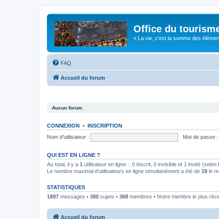
Office du tourism
« La vie, c'est la somme des éléments 
FAQ
Accueil du forum
Aucun forum.
CONNEXION
•
INSCRIPTION
Nom d’utilisateur :
Mot de passe :
QUI EST EN LIGNE ?
Au total, il y a
1
utilisateur en ligne :: 0 inscrit, 0 invisible et 1 invité (se
Le nombre maximal d’utilisateurs en ligne simultanément a été de
18
le m
STATISTIQUES
1897
messages •
380
sujets •
368
membres • Notre membre le plus réc
Accueil du forum