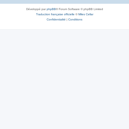
Développé par
phpBB
® Forum Software © phpBB Limited
Traduction française officielle
©
Miles Cellar
Confidentialité
|
Conditions