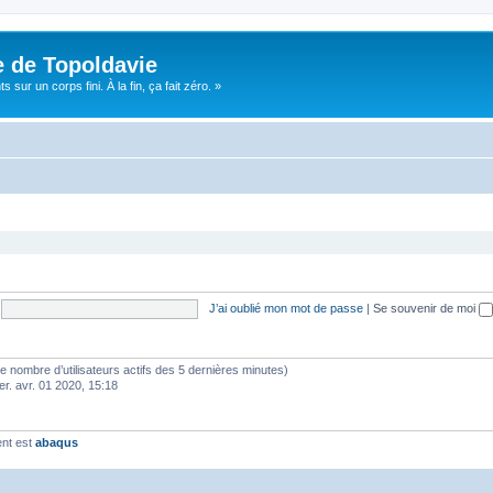
e de Topoldavie
sur un corps fini. À la fin, ça fait zéro. »
J’ai oublié mon mot de passe
|
Se souvenir de moi
lon le nombre d’utilisateurs actifs des 5 dernières minutes)
er. avr. 01 2020, 15:18
ent est
abaqus