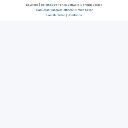
Développé par
phpBB
® Forum Software © phpBB Limited
Traduction française officielle
©
Miles Cellar
Confidentialité
|
Conditions