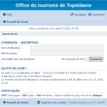
Office du tourisme de Topoldavie
FAQ
Inscription
Connexion
Accueil du forum
Nous sommes le ven. août 07 2026, 07:08
Aucun forum.
CONNEXION
•
INSCRIPTION
Nom d’utilisateur :
Mot de passe :
J’ai oublié mon mot de passe
Se souvenir de moi
QUI EST EN LIGNE ?
Au total, il y a
1
utilisateur en ligne :: 0 inscrit, 0 invisible et 1 invité (selon le nombre
d’utilisateurs actifs des 5 dernières minutes)
Le nombre maximal d’utilisateurs en ligne simultanément a été de
18
le mer. avr. 01 2020,
15:18
STATISTIQUES
1897
messages •
380
sujets •
368
membres • Notre membre le plus récent est
abaqus
Accueil du forum
Supprimer les cookies
Fuseau horaire sur
UTC+02:00