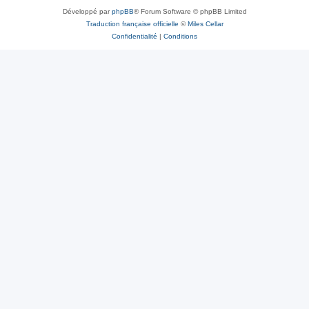
Développé par
phpBB
® Forum Software © phpBB Limited
Traduction française officielle
©
Miles Cellar
Confidentialité
|
Conditions