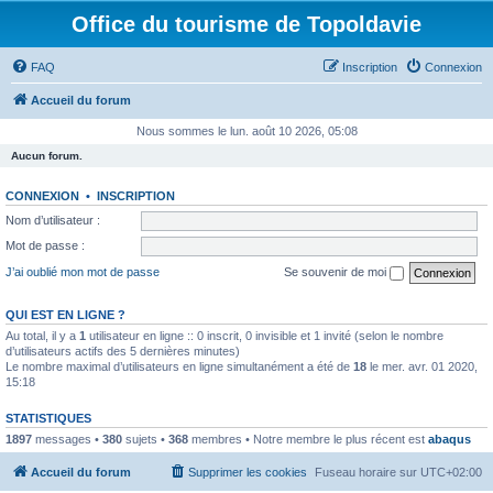
Office du tourisme de Topoldavie
FAQ
Inscription
Connexion
Accueil du forum
Nous sommes le lun. août 10 2026, 05:08
Aucun forum.
CONNEXION
•
INSCRIPTION
Nom d’utilisateur :
Mot de passe :
J’ai oublié mon mot de passe
Se souvenir de moi
QUI EST EN LIGNE ?
Au total, il y a
1
utilisateur en ligne :: 0 inscrit, 0 invisible et 1 invité (selon le nombre
d’utilisateurs actifs des 5 dernières minutes)
Le nombre maximal d’utilisateurs en ligne simultanément a été de
18
le mer. avr. 01 2020,
15:18
STATISTIQUES
1897
messages •
380
sujets •
368
membres • Notre membre le plus récent est
abaqus
Accueil du forum
Supprimer les cookies
Fuseau horaire sur
UTC+02:00