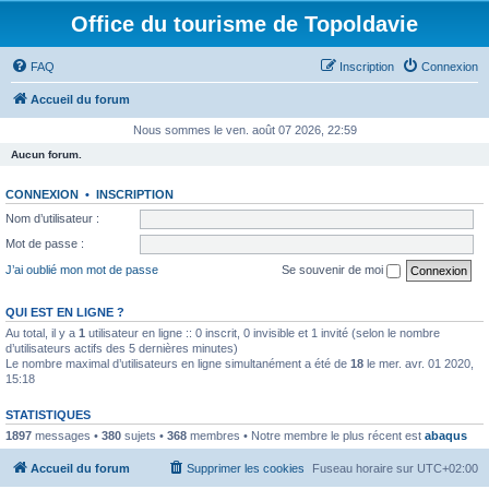
Office du tourisme de Topoldavie
FAQ
Inscription
Connexion
Accueil du forum
Nous sommes le ven. août 07 2026, 22:59
Aucun forum.
CONNEXION
•
INSCRIPTION
Nom d’utilisateur :
Mot de passe :
J’ai oublié mon mot de passe
Se souvenir de moi
QUI EST EN LIGNE ?
Au total, il y a
1
utilisateur en ligne :: 0 inscrit, 0 invisible et 1 invité (selon le nombre
d’utilisateurs actifs des 5 dernières minutes)
Le nombre maximal d’utilisateurs en ligne simultanément a été de
18
le mer. avr. 01 2020,
15:18
STATISTIQUES
1897
messages •
380
sujets •
368
membres • Notre membre le plus récent est
abaqus
Accueil du forum
Supprimer les cookies
Fuseau horaire sur
UTC+02:00