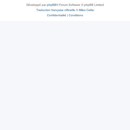
Développé par
phpBB
® Forum Software © phpBB Limited
Traduction française officielle
©
Miles Cellar
Confidentialité
|
Conditions