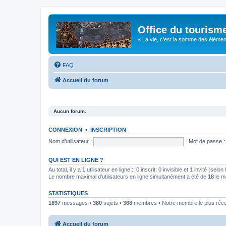
Office du tourism
« La vie, c'est la somme des éléments 
FAQ
Accueil du forum
Aucun forum.
CONNEXION
•
INSCRIPTION
Nom d’utilisateur :
Mot de passe :
QUI EST EN LIGNE ?
Au total, il y a
1
utilisateur en ligne :: 0 inscrit, 0 invisible et 1 invité (se
Le nombre maximal d’utilisateurs en ligne simultanément a été de
18
le m
STATISTIQUES
1897
messages •
380
sujets •
368
membres • Notre membre le plus réc
Accueil du forum