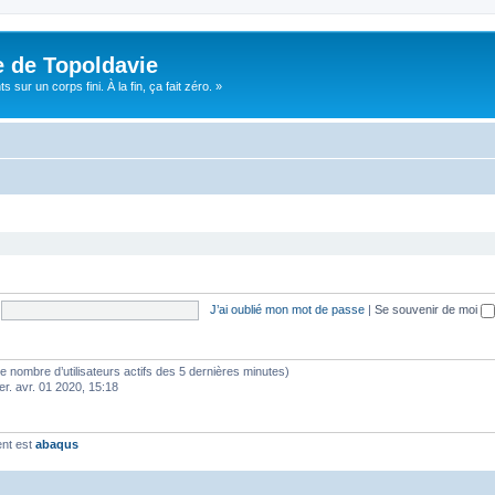
e de Topoldavie
sur un corps fini. À la fin, ça fait zéro. »
J’ai oublié mon mot de passe
|
Se souvenir de moi
lon le nombre d’utilisateurs actifs des 5 dernières minutes)
er. avr. 01 2020, 15:18
ent est
abaqus