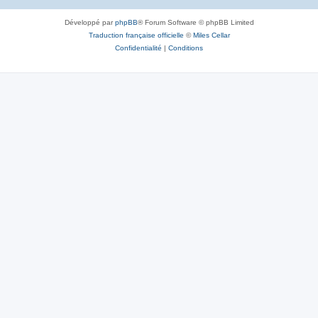
Développé par
phpBB
® Forum Software © phpBB Limited
Traduction française officielle
©
Miles Cellar
Confidentialité
|
Conditions