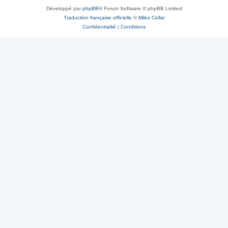
Développé par
phpBB
® Forum Software © phpBB Limited
Traduction française officielle
©
Miles Cellar
Confidentialité
|
Conditions