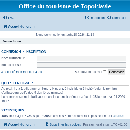
Office du tourisme de Topoldavie
FAQ
Inscription
Connexion
Accueil du forum
Nous sommes le lun. août 10 2026, 11:13
Aucun forum.
CONNEXION
•
INSCRIPTION
Nom d’utilisateur :
Mot de passe :
J’ai oublié mon mot de passe
Se souvenir de moi
QUI EST EN LIGNE ?
Au total, il y a
1
utilisateur en ligne :: 0 inscrit, 0 invisible et 1 invité (selon le nombre
d’utilisateurs actifs des 5 dernières minutes)
Le nombre maximal d’utilisateurs en ligne simultanément a été de
18
le mer. avr. 01 2020,
15:18
STATISTIQUES
1897
messages •
380
sujets •
368
membres • Notre membre le plus récent est
abaqus
Accueil du forum
Supprimer les cookies
Fuseau horaire sur
UTC+02:00