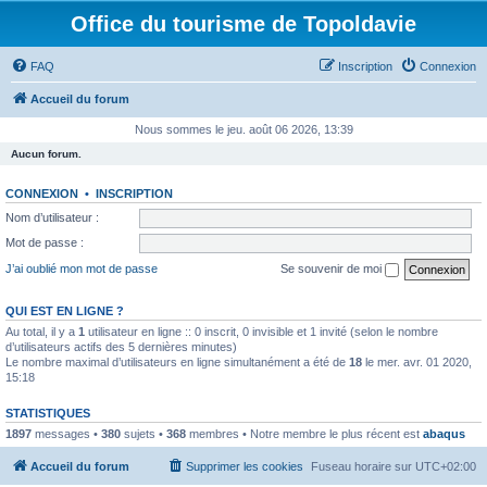
Office du tourisme de Topoldavie
FAQ
Inscription
Connexion
Accueil du forum
Nous sommes le jeu. août 06 2026, 13:39
Aucun forum.
CONNEXION
•
INSCRIPTION
Nom d’utilisateur :
Mot de passe :
J’ai oublié mon mot de passe
Se souvenir de moi
QUI EST EN LIGNE ?
Au total, il y a
1
utilisateur en ligne :: 0 inscrit, 0 invisible et 1 invité (selon le nombre
d’utilisateurs actifs des 5 dernières minutes)
Le nombre maximal d’utilisateurs en ligne simultanément a été de
18
le mer. avr. 01 2020,
15:18
STATISTIQUES
1897
messages •
380
sujets •
368
membres • Notre membre le plus récent est
abaqus
Accueil du forum
Supprimer les cookies
Fuseau horaire sur
UTC+02:00