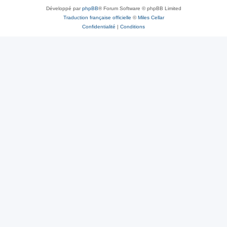
Développé par
phpBB
® Forum Software © phpBB Limited
Traduction française officielle
©
Miles Cellar
Confidentialité
|
Conditions