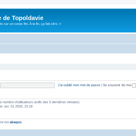
e de Topoldavie
sur un corps fini. À la fin, ça fait zéro. »
J’ai oublié mon mot de passe
|
Se souvenir de moi
lon le nombre d’utilisateurs actifs des 5 dernières minutes)
er. avr. 01 2020, 15:18
ent est
abaqus