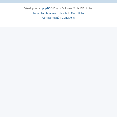
Développé par
phpBB
® Forum Software © phpBB Limited
Traduction française officielle
©
Miles Cellar
Confidentialité
|
Conditions