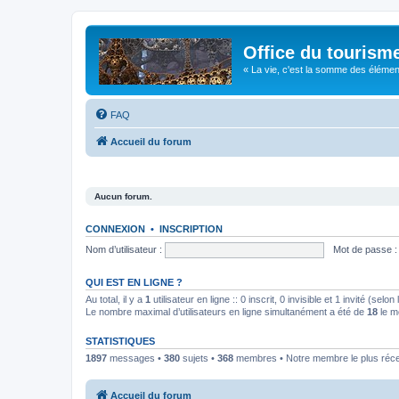
Office du tourism
« La vie, c'est la somme des éléments 
FAQ
Accueil du forum
Aucun forum.
CONNEXION
•
INSCRIPTION
Nom d’utilisateur :
Mot de passe :
QUI EST EN LIGNE ?
Au total, il y a
1
utilisateur en ligne :: 0 inscrit, 0 invisible et 1 invité (se
Le nombre maximal d’utilisateurs en ligne simultanément a été de
18
le m
STATISTIQUES
1897
messages •
380
sujets •
368
membres • Notre membre le plus réc
Accueil du forum