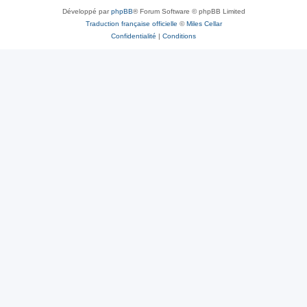
Développé par
phpBB
® Forum Software © phpBB Limited
Traduction française officielle
©
Miles Cellar
Confidentialité
|
Conditions