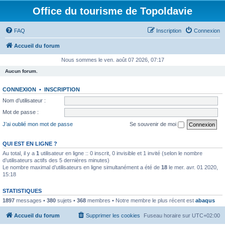
Office du tourisme de Topoldavie
FAQ
Inscription
Connexion
Accueil du forum
Nous sommes le ven. août 07 2026, 07:17
Aucun forum.
CONNEXION
•
INSCRIPTION
Nom d’utilisateur :
Mot de passe :
J’ai oublié mon mot de passe
Se souvenir de moi
QUI EST EN LIGNE ?
Au total, il y a
1
utilisateur en ligne :: 0 inscrit, 0 invisible et 1 invité (selon le nombre
d’utilisateurs actifs des 5 dernières minutes)
Le nombre maximal d’utilisateurs en ligne simultanément a été de
18
le mer. avr. 01 2020,
15:18
STATISTIQUES
1897
messages •
380
sujets •
368
membres • Notre membre le plus récent est
abaqus
Accueil du forum
Supprimer les cookies
Fuseau horaire sur
UTC+02:00