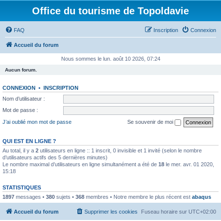
Office du tourisme de Topoldavie
FAQ
Inscription
Connexion
Accueil du forum
Nous sommes le lun. août 10 2026, 07:24
Aucun forum.
CONNEXION
•
INSCRIPTION
Nom d’utilisateur :
Mot de passe :
J’ai oublié mon mot de passe
Se souvenir de moi
QUI EST EN LIGNE ?
Au total, il y a
2
utilisateurs en ligne :: 1 inscrit, 0 invisible et 1 invité (selon le nombre
d’utilisateurs actifs des 5 dernières minutes)
Le nombre maximal d’utilisateurs en ligne simultanément a été de
18
le mer. avr. 01 2020,
15:18
STATISTIQUES
1897
messages •
380
sujets •
368
membres • Notre membre le plus récent est
abaqus
Accueil du forum
Supprimer les cookies
Fuseau horaire sur
UTC+02:00