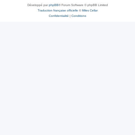
Développé par
phpBB
® Forum Software © phpBB Limited
Traduction française officielle
©
Miles Cellar
Confidentialité
|
Conditions