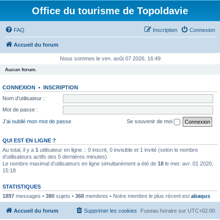
Office du tourisme de Topoldavie
FAQ
Inscription
Connexion
Accueil du forum
Nous sommes le ven. août 07 2026, 16:49
Aucun forum.
CONNEXION
•
INSCRIPTION
Nom d’utilisateur :
Mot de passe :
J’ai oublié mon mot de passe
Se souvenir de moi
QUI EST EN LIGNE ?
Au total, il y a
1
utilisateur en ligne :: 0 inscrit, 0 invisible et 1 invité (selon le nombre
d’utilisateurs actifs des 5 dernières minutes)
Le nombre maximal d’utilisateurs en ligne simultanément a été de
18
le mer. avr. 01 2020,
15:18
STATISTIQUES
1897
messages •
380
sujets •
368
membres • Notre membre le plus récent est
abaqus
Accueil du forum
Supprimer les cookies
Fuseau horaire sur
UTC+02:00