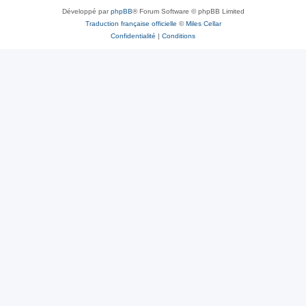
Développé par
phpBB
® Forum Software © phpBB Limited
Traduction française officielle
©
Miles Cellar
Confidentialité
|
Conditions