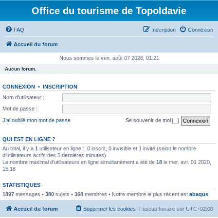
Office du tourisme de Topoldavie
FAQ
Inscription
Connexion
Accueil du forum
Nous sommes le ven. août 07 2026, 01:21
Aucun forum.
CONNEXION
•
INSCRIPTION
Nom d’utilisateur :
Mot de passe :
J’ai oublié mon mot de passe
Se souvenir de moi
QUI EST EN LIGNE ?
Au total, il y a
1
utilisateur en ligne :: 0 inscrit, 0 invisible et 1 invité (selon le nombre
d’utilisateurs actifs des 5 dernières minutes)
Le nombre maximal d’utilisateurs en ligne simultanément a été de
18
le mer. avr. 01 2020,
15:18
STATISTIQUES
1897
messages •
380
sujets •
368
membres • Notre membre le plus récent est
abaqus
Accueil du forum
Supprimer les cookies
Fuseau horaire sur
UTC+02:00