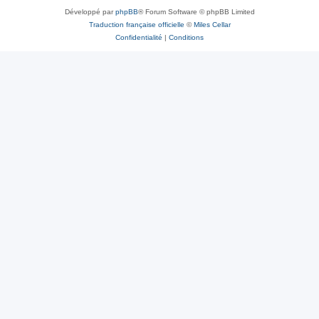
Développé par
phpBB
® Forum Software © phpBB Limited
Traduction française officielle
©
Miles Cellar
Confidentialité
|
Conditions