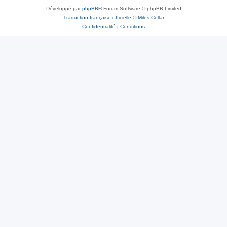
Développé par
phpBB
® Forum Software © phpBB Limited
Traduction française officielle
©
Miles Cellar
Confidentialité
|
Conditions