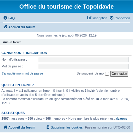
Office du tourisme de Topoldavie
FAQ
Inscription
Connexion
Accueil du forum
Nous sommes le jeu. août 06 2026, 12:19
Aucun forum.
CONNEXION
•
INSCRIPTION
Nom d’utilisateur :
Mot de passe :
J’ai oublié mon mot de passe
Se souvenir de moi
QUI EST EN LIGNE ?
Au total, il y a
1
utilisateur en ligne :: 0 inscrit, 0 invisible et 1 invité (selon le nombre
d’utilisateurs actifs des 5 dernières minutes)
Le nombre maximal d’utilisateurs en ligne simultanément a été de
18
le mer. avr. 01 2020,
15:18
STATISTIQUES
1897
messages •
380
sujets •
368
membres • Notre membre le plus récent est
abaqus
Accueil du forum
Supprimer les cookies
Fuseau horaire sur
UTC+02:00