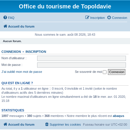
Office du tourisme de Topoldavie
FAQ
Inscription
Connexion
Accueil du forum
Nous sommes le sam. août 08 2026, 18:43
Aucun forum.
CONNEXION
•
INSCRIPTION
Nom d’utilisateur :
Mot de passe :
J’ai oublié mon mot de passe
Se souvenir de moi
QUI EST EN LIGNE ?
Au total, il y a
1
utilisateur en ligne :: 0 inscrit, 0 invisible et 1 invité (selon le nombre
d’utilisateurs actifs des 5 dernières minutes)
Le nombre maximal d’utilisateurs en ligne simultanément a été de
18
le mer. avr. 01 2020,
15:18
STATISTIQUES
1897
messages •
380
sujets •
368
membres • Notre membre le plus récent est
abaqus
Accueil du forum
Supprimer les cookies
Fuseau horaire sur
UTC+02:00