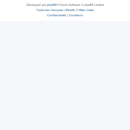
Développé par
phpBB
® Forum Software © phpBB Limited
Traduction française officielle
©
Miles Cellar
Confidentialité
|
Conditions