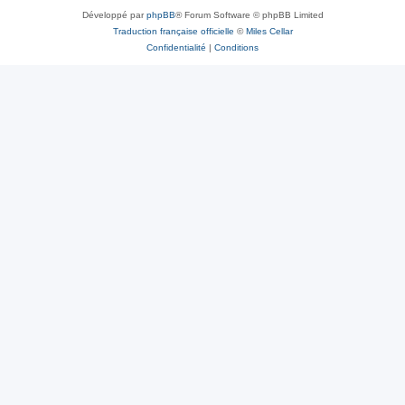
Développé par
phpBB
® Forum Software © phpBB Limited
Traduction française officielle
©
Miles Cellar
Confidentialité
|
Conditions