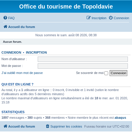
Office du tourisme de Topoldavie
FAQ
Inscription
Connexion
Accueil du forum
Nous sommes le sam. août 08 2026, 08:38
Aucun forum.
CONNEXION
•
INSCRIPTION
Nom d’utilisateur :
Mot de passe :
J’ai oublié mon mot de passe
Se souvenir de moi
QUI EST EN LIGNE ?
Au total, il y a
1
utilisateur en ligne :: 0 inscrit, 0 invisible et 1 invité (selon le nombre
d’utilisateurs actifs des 5 dernières minutes)
Le nombre maximal d’utilisateurs en ligne simultanément a été de
18
le mer. avr. 01 2020,
15:18
STATISTIQUES
1897
messages •
380
sujets •
368
membres • Notre membre le plus récent est
abaqus
Accueil du forum
Supprimer les cookies
Fuseau horaire sur
UTC+02:00